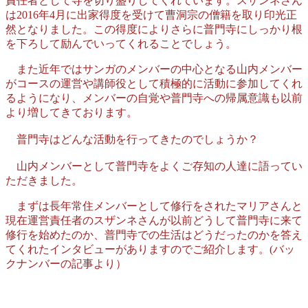
責任者として寺を切り盛りしてくれています。スザンネさん
は2016年4月に出家得度を受けて曹洞宗の僧籍を取り印光正
然となりました。この得度によりさらに普門寺にしっかり根
を下ろして励んでいってくれることでしょう。
また近年ではサンガのメンバーの中心となる山内メンバー
がコースの運営や講師役として積極的に活動に参加してくれ
るようになり、メンバーの自覚や普門寺への帰属意識も以前
より増してきております。
普門寺はどんな活動を行ってきたのでしょうか？
山内メンバーとして普門寺をよくご存知の人達に語ってい
ただきました。
まずは長年常住メンバーとして修行をされたマリアさんと
現在運営責任者のスザンネさんが以前どうして普門寺に来て
修行を始めたのか、普門寺での生活はどうだったのかを答え
てくれたインタビューがありますのでご紹介します。(バッ
クナンバーの記事より）