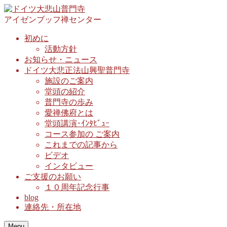
アイゼンブッフ禅センター
初めに
活動方針
お知らせ・ニュース
ドイツ大悲正法山興聖普門寺
施設のご案内
堂頭の紹介
普門寺の歩み
愛禅佛府とは
堂頭講演･ｲﾝﾀﾋﾞｭｰ
コース参加の ご案内
これまでの記事から
ビデオ
インタビュー
ご支援のお願い
１０周年記念行事
blog
連絡先・所在地
Menu