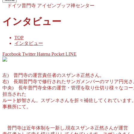
ドイツ普門寺
アイゼンブッフ禅センター
インタビュー
TOP
インタビュー
Facebook
Twitter
Hatena
Pocket
LINE
左) 普門寺の運営責任者のスザンネ正然さん。
右) 長期普門寺で修行されたサンガメンバーのマリア円光さ
中央) 長年普門寺全体の運営・管理を取り仕切り様々なコー
担当された
ルート妙智さん。スザンネさんを折々補佐してくれています
事務所にて。
普門寺は近年体制を一新し,現在スザンネ正然さんが運営