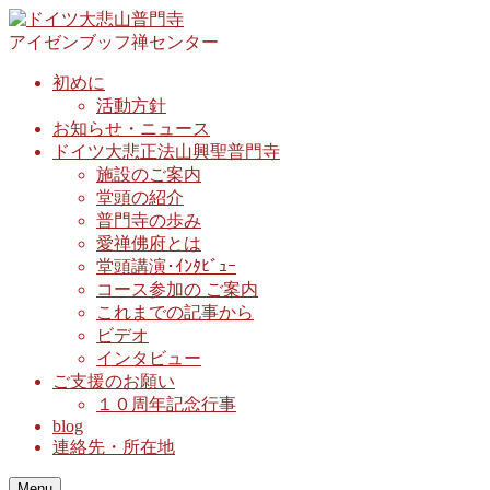
アイゼンブッフ禅センター
初めに
活動方針
お知らせ・ニュース
ドイツ大悲正法山興聖普門寺
施設のご案内
堂頭の紹介
普門寺の歩み
愛禅佛府とは
堂頭講演･ｲﾝﾀﾋﾞｭｰ
コース参加の ご案内
これまでの記事から
ビデオ
インタビュー
ご支援のお願い
１０周年記念行事
blog
連絡先・所在地
Menu