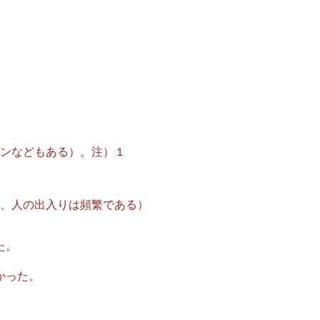
リンなどもある）。注）１
て、人の出入りは頻繁である）
た。
。
かった。