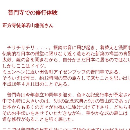
普門寺での修行体験
正方寺徒弟若山悠光さん
チリチリチリ．．．。振鈴の音に飛び起き、着替えと洗面
伝統的な日本の僧堂に限りなく近く造られた新築の禅堂の青
太鼓、鐘の音を聞きながら、自分がまだ日本に居るのではな
しかしここはドイツ。
ミュンヘンに近い田舎町アイゼンブッフの普門寺である。
そういえば昨日、約12時間の空の旅をして来たことを思い出
平成18年４月11日のことである。
普門寺は今年創立10周年を迎え、色々な記念行事が予定さ
中でも特に大きいのは、5月の記念式典と9月の晋山式であっ
日本からも多くの方々がお祝いに駆けつけて下さり、どちら
そのお手伝いをさせていただきながら、華やかな式の裏には
道な修行があることを強く感じた。
ここでは普門寺の日常生活に