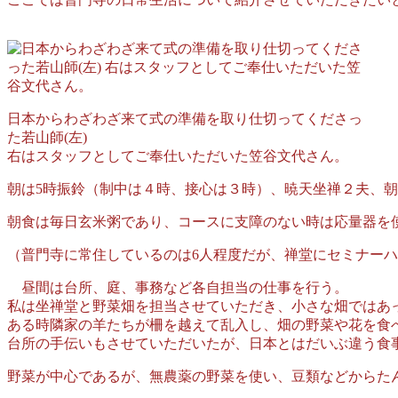
日本からわざわざ来て式の準備を取り仕切ってくださっ
た若山師(左)
右はスタッフとしてご奉仕いただいた笠谷文代さん。
朝は5時振鈴（制中は４時、接心は３時）、暁天坐禅２夫、
朝食は毎日玄米粥であり、コースに支障のない時は応量器を
（普門寺に常住しているのは6人程度だが、禅堂にセミナー
昼間は台所、庭、事務など各自担当の仕事を行う。
私は坐禅堂と野菜畑を担当させていただき、小さな畑ではあ
ある時隣家の羊たちが柵を越えて乱入し、畑の野菜や花を食
台所の手伝いもさせていただいたが、日本とはだいぶ違う食
野菜が中心であるが、無農薬の野菜を使い、豆類などからた