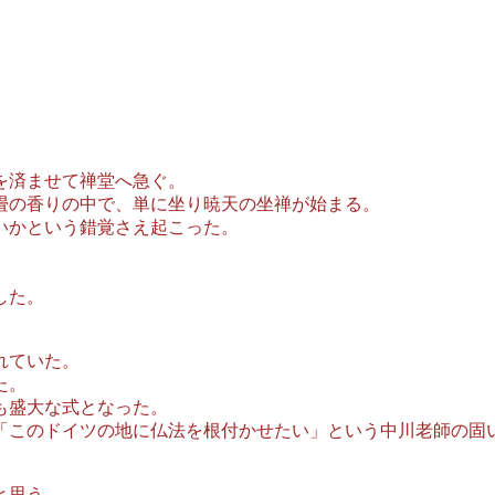
を済ませて禅堂へ急ぐ。
畳の香りの中で、単に坐り暁天の坐禅が始まる。
いかという錯覚さえ起こった。
した。
れていた。
た。
も盛大な式となった。
「このドイツの地に仏法を根付かせたい」という中川老師の固
ついて紹介させていただきたい