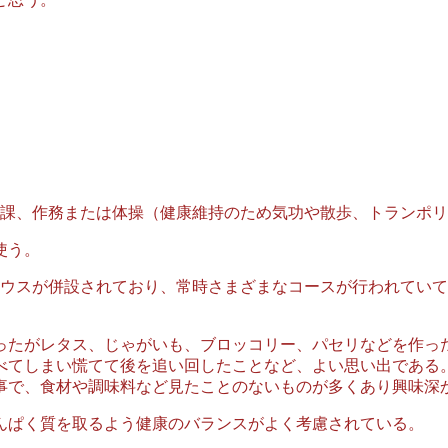
朝課、作務または体操（健康維持のため気功や散歩、トランポ
使う。
ハウスが併設されており、常時さまざまなコースが行われてい
ったがレタス、じゃがいも、ブロッコリー、パセリなどを作っ
べてしまい慌てて後を追い回したことなど、よい思い出である
事で、食材や調味料など見たことのないものが多くあり興味深
んぱく質を取るよう健康のバランスがよく考慮されている。