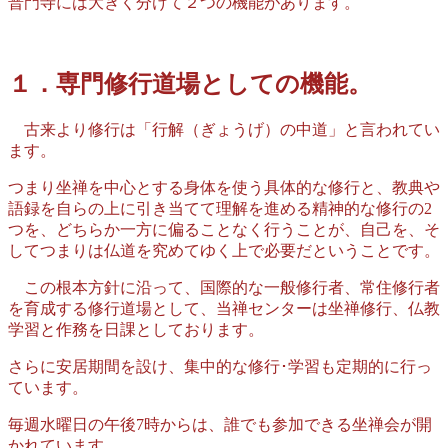
普門寺には大きく分けて２つの機能があります。
１．専門修行道場としての機能。
古来より修行は「行解（ぎょうげ）の中道」と言われてい
ます。
つまり坐禅を中心とする身体を使う具体的な修行と、教典や
語録を自らの上に引き当てて理解を進める精神的な修行の2
つを、どちらか一方に偏ることなく行うことが、自己を、そ
してつまりは仏道を究めてゆく上で必要だということです。
この根本方針に沿って、国際的な一般修行者、常住修行者
を育成する修行道場として、当禅センターは坐禅修行、仏教
学習と作務を日課としております。
さらに安居期間を設け、集中的な修行･学習も定期的に行っ
ています。
毎週水曜日の午後7時からは、誰でも参加できる坐禅会が開
かれています。