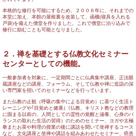
本格的な修行を可能にするため、２００６年に、それまでの
本堂に加え、本館の屋根裏を改装して、函櫃(寝具を入れる
戸袋)を備えた僧堂を作りました。これで僧堂に泊り込みで
修行に励むことも可能となりました。
２．禅を基礎とする仏教文化セミナー
センターとしての機能。
一般参加者を対象に、一定期間ごとに仏典集中講座、正法眼
蔵講座などの講座、フォーラム、そして仏教や禅に造詣の深
い専門家を招いてのセミナーなどを行っています。
また仏教の止観（呼吸の集中による目覚め）に基づく生活ト
レーニングや｢目覚めと健康｣（仏教、キリスト教などの教理
に固まる以前の、人間としての霊性の覚醒と涵養、心身のバ
ランスの取れた生活の習得）のためのセミナー、ヨガや太極
拳またお茶や料理の授業の後に講話を聞いて坐禅するコース
など、文化講座と坐禅や講話を組みあわせたセミナー、癌患