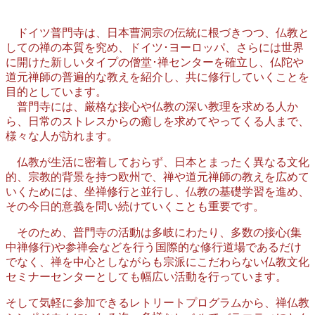
ドイツ普門寺は、日本曹洞宗の伝統に根づきつつ、仏教と
しての禅の本質を究め、ドイツ･ヨーロッパ、さらには世界
に開けた新しいタイプの僧堂･禅センターを確立し、仏陀や
道元禅師の普遍的な教えを紹介し、共に修行していくことを
目的としています。
普門寺には、厳格な接心や仏教の深い教理を求める人か
ら、日常のストレスからの癒しを求めてやってくる人まで、
様々な人が訪れます。
仏教が生活に密着しておらず、日本とまったく異なる文化
的、宗教的背景を持つ欧州で、禅や道元禅師の教えを広めて
いくためには、坐禅修行と並行し、仏教の基礎学習を進め、
その今日的意義を問い続けていくことも重要です。
そのため、普門寺の活動は多岐にわたり、多数の接心(集
中禅修行)や参禅会などを行う国際的な修行道場であるだけ
でなく、禅を中心としながらも宗派にこだわらない仏教文化
セミナーセンターとしても幅広い活動を行っています。
そして気軽に参加できるレトリートプログラムから、禅仏教