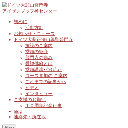
アイゼンブッフ禅センター
初めに
活動方針
お知らせ・ニュース
ドイツ大悲正法山興聖普門寺
施設のご案内
堂頭の紹介
普門寺の歩み
愛禅佛府とは
堂頭講演･ｲﾝﾀﾋﾞｭｰ
コース参加の ご案内
これまでの記事から
ビデオ
インタビュー
ご支援のお願い
１０周年記念行事
blog
連絡先・所在地
Menu