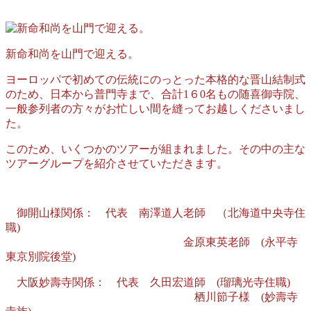
新命和尚を山門で迎える。
ヨーロッパで初めての伝統にのっとった本格的な晋山結制式
のため、日本から普門寺まで、合計1６0名もの随喜御寺院、
一般参列者の方々がお忙しい間を縫ってお越しくださいまし
た。
このため、いくつかのツアーが組まれました。その中の主な
ツアーグループを紹介させていただきます。
御開山様関係： 代表 南澤道人老師 （北海道中央寺住
職)
金原東英老師 (永平寺
東京別院後堂)
大阪妙壽寺関係： 代表 久田宏道師 (瑠璃光寺住職)
栖川節子様 (妙壽寺