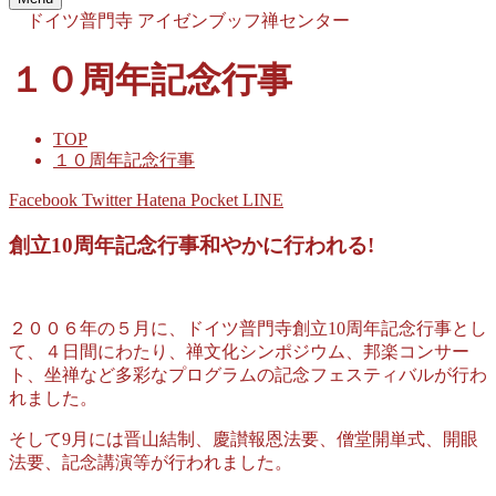
ドイツ普門寺
アイゼンブッフ禅センター
１０周年記念行事
TOP
１０周年記念行事
Facebook
Twitter
Hatena
Pocket
LINE
創立10周年記念行事和やかに行われる!
２００６年の５月に、ドイツ普門寺創立10周年記念行事とし
て、４日間にわたり、禅文化シンポジウム、邦楽コンサー
ト、坐禅など多彩なプログラムの記念フェスティバルが行わ
れました。
そして9月には晋山結制、慶讃報恩法要、僧堂開単式、開眼
法要、記念講演等が行われました。