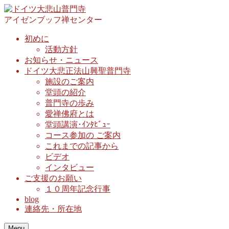
アイゼンブッフ禅センター
初めに
活動方針
お知らせ・ニュース
ドイツ大悲正法山興聖普門寺
施設のご案内
堂頭の紹介
普門寺の歩み
愛禅佛府とは
堂頭講演･ｲﾝﾀﾋﾞｭｰ
コース参加の ご案内
これまでの記事から
ビデオ
インタビュー
ご支援のお願い
１０周年記念行事
blog
連絡先・所在地
Menu