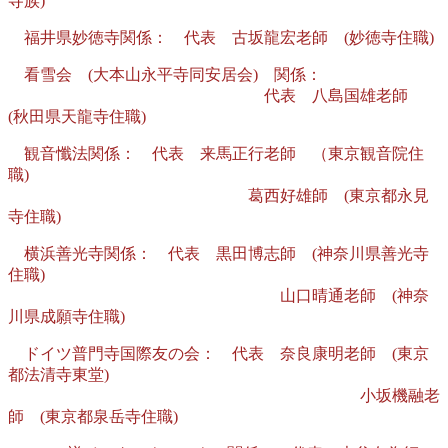
寺族)
福井県妙徳寺関係： 代表 古坂龍宏老師 (妙徳寺住職)
看雪会 (大本山永平寺同安居会) 関係：
代表 八島国雄老師
(秋田県天龍寺住職)
観音懺法関係： 代表 来馬正行老師 （東京観音院住
職)
葛西好雄師 (東京都永見
寺住職)
横浜善光寺関係： 代表 黒田博志師 (神奈川県善光寺
住職)
山口晴通老師 (神奈
川県成願寺住職)
ドイツ普門寺国際友の会： 代表 奈良康明老師 (東京
都法清寺東堂)
小坂機融老
師 (東京都泉岳寺住職)