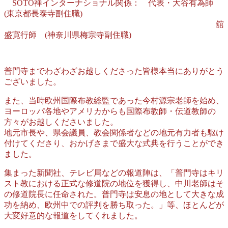
SOTO禅インターナショナル関係： 代表・大谷有為師
(東京都長泰寺副住職)
舘
盛寛行師 (神奈川県梅宗寺副住職)
普門寺までわざわざお越しくださった皆様本当にありがとう
ございました。
また、当時欧州国際布教総監であった今村源宗老師を始め、
ヨーロッパ各地やアメリカからも国際布教師・伝道教師の
方々がお越しくださいました。
地元市長や、県会議員、教会関係者などの地元有力者も駆け
付けてくださり、おかげさまで盛大な式典を行うことができ
ました。
集まった新聞社、テレビ局などの報道陣は、「普門寺はキリ
スト教における正式な修道院の地位を獲得し、中川老師はそ
の修道院長に任命された。普門寺は安息の地として大きな成
功を納め、欧州中での評判を勝ち取った。」等、ほとんどが
大変好意的な報道をしてくれました。