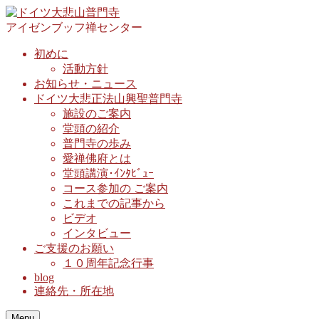
アイゼンブッフ禅センター
初めに
活動方針
お知らせ・ニュース
ドイツ大悲正法山興聖普門寺
施設のご案内
堂頭の紹介
普門寺の歩み
愛禅佛府とは
堂頭講演･ｲﾝﾀﾋﾞｭｰ
コース参加の ご案内
これまでの記事から
ビデオ
インタビュー
ご支援のお願い
１０周年記念行事
blog
連絡先・所在地
Menu