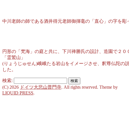
中川老師の師である酒井得元老師御揮毫の「直心」の字を彫
円形の「梵海」の庭と共に、下川禅勝氏の設計、造園で２０
「霊鷲山」
(りょうじゅせん)峨峨たる岩山をイメージさせ、釈尊仏陀の
した。
検索:
(C) 2026
ドイツ大悲山普門寺
. All rights reserved.
Theme by
LIQUID PRESS
.