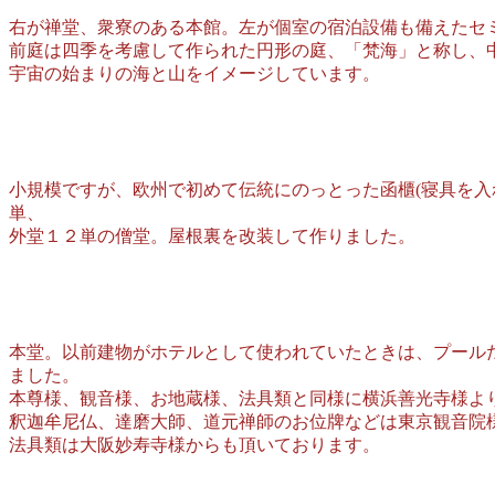
右が禅堂、衆寮のある本館。左が個室の宿泊設備も備えたセ
前庭は四季を考慮して作られた円形の庭、「梵海」と称し、
宇宙の始まりの海と山をイメージしています。
小規模ですが、欧州で初めて伝統にのっとった函櫃(寝具を入
単、
外堂１２単の僧堂。屋根裏を改装して作りました。
本堂。以前建物がホテルとして使われていたときは、プール
ました。
本尊様、観音様、お地蔵様、法具類と同様に横浜善光寺様よ
釈迦牟尼仏、達磨大師、道元禅師のお位牌などは東京観音院
法具類は大阪妙寿寺様からも頂いております。