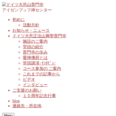
アイゼンブッフ禅センター
初めに
活動方針
お知らせ・ニュース
ドイツ大悲正法山興聖普門寺
施設のご案内
堂頭の紹介
普門寺の歩み
愛禅佛府とは
堂頭講演･ｲﾝﾀﾋﾞｭｰ
コース参加の ご案内
これまでの記事から
ビデオ
インタビュー
ご支援のお願い
１０周年記念行事
blog
連絡先・所在地
Menu