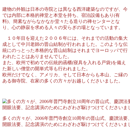
建物の外観は日本の寺院とは異なる西洋建築なのですが、今
では内部に本格的禅堂と本堂を持ち、宿泊設備もあり(有
料)、簡素ながらなかなか堂々たる造りの禅センターとな
り、心の静寂を求める人々の安らぎの場となっています。
１０年目を迎えた２００６年には、それまでの活動の集大
成として中川老師の晋山結制が行われました。このような伝
統にのっとった本格的な晋山結制はそれまでヨーロッパで行
われたことはありませんでした。
また、欧州で初めての伝統的函櫃(寝具を入れる戸袋)を備え
た新しい僧堂の開単式等も行われました。
欧州だけでなく、アメリカ、そして日本からも本山、ご縁の
ある御寺院、在家の多くの方々がお越しくださいました。
多くの方々が、2006年普門寺創立10周年の晋山式、慶讃法
開眼法要、記念講演のためにわざわざ駆けつけてくださいま