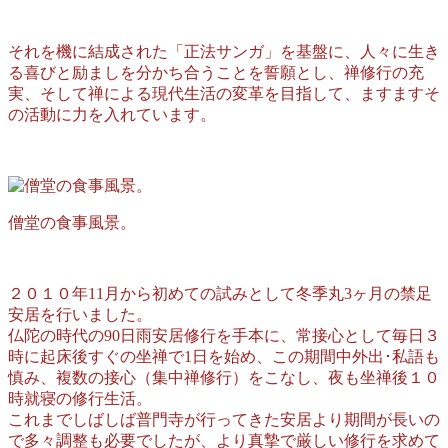
それを機に結成された「正法サンガ」を基盤に、人々に生き
る喜びと励ましを分かち合うことを誓願とし、禅修行の充
実、そして禅による現代生活の変革を目指して、ますますそ
の活動に力を入れています。
僧堂の食事風景。
２０１０年11月から初めての試みとして冬季丸3ヶ月の禁足
安居を行いました。
仏陀の時代の90日雨安居修行を手本に、常接心として毎日３
時に起床後すぐの坐禅で1日を始め、この期間中外出･私語も
慎み、複数の接心（集中禅修行）をこなし、夜も坐禅後１０
時就寝の修行生活。
これまでしばしば普門寺が行ってきた安居より期間が長いの
で多々調整も必要でしたが、より真摯で厳しい修行を求めて