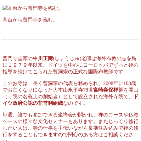
高台から普門寺を臨む。
普門寺堂頭の
中川正壽
(しょうじゅ)老師は海外布教の志を胸
に１９７９年以来、ドイツを中心にヨーロッパでずっと禅の
指導を続けてこられた曹洞宗の正式な国際布教師です。
このお寺は、長く曹洞宗の代表を務められ、2008年に108歳
でお亡くなりになった大本山永平寺78世
宮崎奕保禅師
を開山
（寺院の名義上の創始者）として設立された海外寺院で、
ド
イツ政府公認の非営利組織
なのです。
毎週、誰でも参加できる坐禅会が開かれ、禅のコースや仏教
ベースの様々な文化セミナーもあります。またじっくり修行
したい人は、寺の仕事を手伝いながら長期住み込みで禅の修
行をすることもできますので関心のある方はご相談くださ