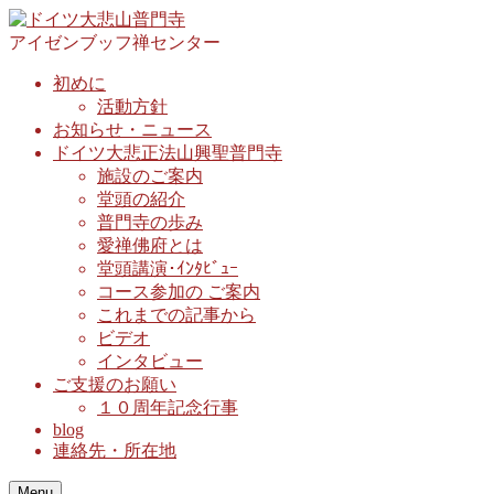
アイゼンブッフ禅センター
初めに
活動方針
お知らせ・ニュース
ドイツ大悲正法山興聖普門寺
施設のご案内
堂頭の紹介
普門寺の歩み
愛禅佛府とは
堂頭講演･ｲﾝﾀﾋﾞｭｰ
コース参加の ご案内
これまでの記事から
ビデオ
インタビュー
ご支援のお願い
１０周年記念行事
blog
連絡先・所在地
Menu