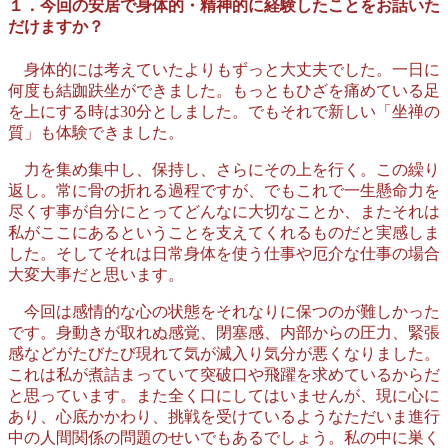
１．今回の安居で身体的・精神的に経験したことをお話いた
だけますか？
身体的には考えていたよりもずっと大丈夫でした。一日に
何度も結跏趺坐ができました。もっともひざを痛めている足
を上にする時は30分としました。でもそれで新しい「坐禅の
質」も体験できました。
力を集め集中し、保持し、さらにその上を行く。この繰り
返し。常に骨の折れる過程ですが、でもこれで一生懸命力を
尽くす事が自分にとってどんなに大切なことか、またそれは
私がここにあるということを支えてくれるものだと実感しま
した。そしてそれは日常身体を使う仕事や厄介な仕事の場合
大変大事だと思います。
今回は感情的な心の状態をそれなりに保つのが難しかった
です。身動きが取れぬ感覚、閉塞感、内部からの圧力、緊張
感などがたびたび現れて気が滅入り気分が悪くなりました。
これは私が煮詰まっていて突破口や飛躍を求めているからだ
と思っています。また全く口にしてはいませんが、現に心に
あり、心底かかわり、挑戦を受けているようなただいま進行
中の人間関係の問題のせいでもあるでしょう。私の中に巣く