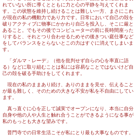
れていない所に導くとともに力と心の平静を与えてくれま
す。この状態を維持し続けることは難しい一方、まさにこれ
が現在の私の機動力であり力です。日常において自己の殻を
破りアクティブに物事にかかわり自己を投入し、そこに厳と
あること。でもその後でコンピューターの前に長時間座った
りすると、それとつり合わせるためその後きつい庭仕事など
をしてバランスをとらないとこの力はすぐに消えてしまいま
す。
「ダルマ・レーデ」（他を批判せず自らの心を率直に語
る）などに取り組むことは私には容易なことではないけど自
己の殻を破る手助けをしてくれます。
現在の私のままあり続け、ありのままを見せ、伝えること
が最も難しく、そのための大きな不安が私を不自由にしてい
ます。
真っ直ぐに心を正して誠実でオープンになり、本当に自分
自身や他の人や人生と触れ合うことができるようになる事が
私のもっとも大きな望みです。
普門寺での日常生活こそが私にとり最も大事なものです。