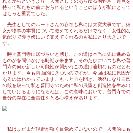
れるからというより、人間としてのあらゆる困難さ・難点を
持って私たちの前におられるということのほうが私にとって
はもっと重要でした。
先生としてのルートさんの存在も私には大変大事です。彼
女が物事の本質について教えてくれるだけでなく、女性的な
気配りで導き傍にいて支えてくれるのも私にとり大きいで
す。
時々普門寺に居づらいと感じ、この道は本当に先に進める
ものかを問いかける時期が来ます。そのたびにいつも私や普
門寺の何か新しい可能性が開かれこの道は適切なものだとわ
かります。今も内面的にきついのですが、今回は私に原因が
あるのはわかっています。もっと心を開き、活発になり自己
の殻を破って私と普門寺のために私の展望と創造性を生み出
していけるようにならねば。この意味において、普門寺での
自分の存在に全責任をとる心構えがあります。
私はまだまだ視野が狭く目覚めていないので、人間的にも