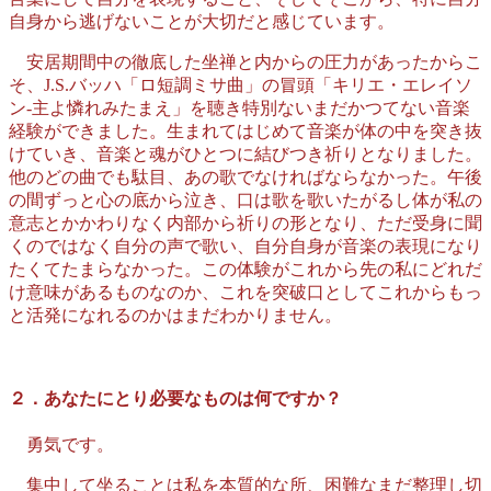
自身から逃げないことが大切だと感じています。
安居期間中の徹底した坐禅と内からの圧力があったからこ
そ、J.S.バッハ「ロ短調ミサ曲」の冒頭「キリエ・エレイソ
ン‐主よ憐れみたまえ」を聴き特別ないまだかつてない音楽
経験ができました。生まれてはじめて音楽が体の中を突き抜
けていき、音楽と魂がひとつに結びつき祈りとなりました。
他のどの曲でも駄目、あの歌でなければならなかった。午後
の間ずっと心の底から泣き、口は歌を歌いたがるし体が私の
意志とかかわりなく内部から祈りの形となり、ただ受身に聞
くのではなく自分の声で歌い、自分自身が音楽の表現になり
たくてたまらなかった。この体験がこれから先の私にどれだ
け意味があるものなのか、これを突破口としてこれからもっ
と活発になれるのかはまだわかりません。
２．あなたにとり必要なものは何ですか？
勇気です。
集中して坐ることは私を本質的な所、困難なまだ整理し切