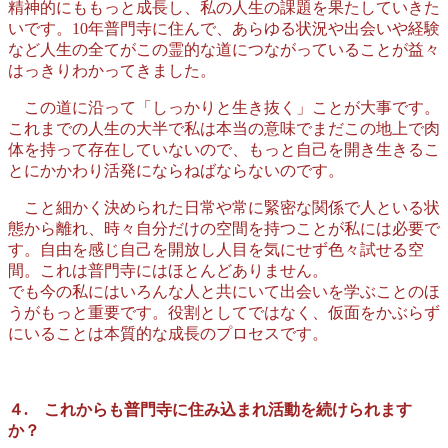
精神的にももっと成長し、私の人生の課題を果たしていきた
いです。10年普門寺に住んで、あらゆる状況や出会いや経験
など人生の全てがこの霊的な道につながっていることが益々
はっきりわかってきました。
この道に沿って「しっかりと生き抜く」ことが大事です。
これまでの人生の大半で私は本当の意味でまだこの地上で肉
体を持って存在していないので、もっと自己を開き生きるこ
とにかかわり活発にならねばならないのです。
こと細かく決められた日常や常に緊密な関係で人といる状
態から離れ、時々自分だけの空間を持つことが私には必要で
す。自由を感じ自己を開放し人目を気にせず色々試せる空
間。これは普門寺にはほとんどありません。
でも今の私にはいろんな人と共にいて出会いを学ぶことのほ
うがもっと重要です。役割としてではなく、仮面をかぶらず
にいることは本質的な成長のプロセスです。
４. これからも普門寺に住み込まれ活動を続けられます
か？