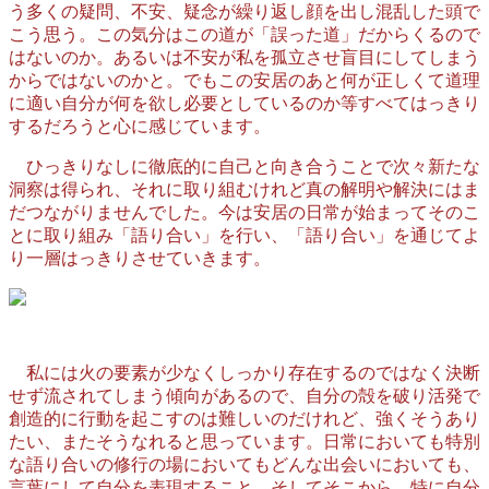
う多くの疑問、不安、疑念が繰り返し顔を出し混乱した頭で
こう思う。この気分はこの道が「誤った道」だからくるので
はないのか。あるいは不安が私を孤立させ盲目にしてしまう
からではないのかと。でもこの安居のあと何が正しくて道理
に適い自分が何を欲し必要としているのか等すべてはっきり
するだろうと心に感じています。
ひっきりなしに徹底的に自己と向き合うことで次々新たな
洞察は得られ、それに取り組むけれど真の解明や解決にはま
だつながりませんでした。今は安居の日常が始まってそのこ
とに取り組み「語り合い」を行い、「語り合い」を通じてよ
り一層はっきりさせていきます。
私には火の要素が少なくしっかり存在するのではなく決断
せず流されてしまう傾向があるので、自分の殻を破り活発で
創造的に行動を起こすのは難しいのだけれど、強くそうあり
たい、またそうなれると思っています。日常においても特別
な語り合いの修行の場においてもどんな出会いにおいても、
言葉にして自分を表現すること、そしてそこから、特に自分